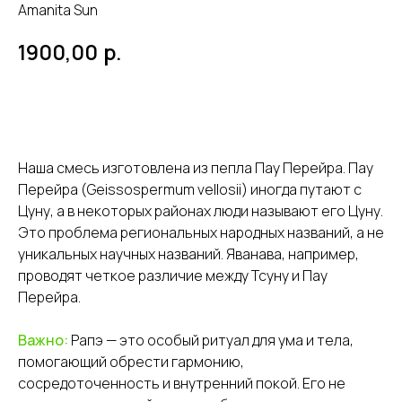
Amanita Sun
р.
1900,00
В корзину
Наша смесь изготовлена ​​из пепла Пау Перейра. Пау
Перейра (Geissospermum vellosii) иногда путают с
Цуну, а в некоторых районах люди называют его Цуну.
Это проблема региональных народных названий, а не
уникальных научных названий. Яванава, например,
проводят четкое различие между Тсуну и Пау
Перейра.
Важно:
Рапэ — это особый ритуал для ума и тела,
помогающий обрести гармонию,
сосредоточенность и внутренний покой. Его не