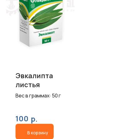
Эвкалипта
листья
Вес в граммах: 50 г
100
р.
В корзину