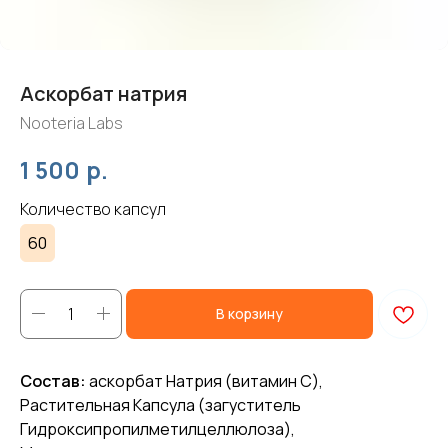
Аскорбат натрия
Nooteria Labs
р.
1 500
Количество капсул
60
В корзину
Состав:
аскорбат Натрия (витамин С),
Растительная Капсула (загуститель
Гидроксипропилметилцеллюлоза),