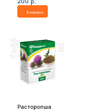
200
р.
В корзину
Расторопша