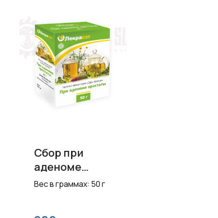
Сбор при
аденоме
простаты
Вес в граммах: 50 г