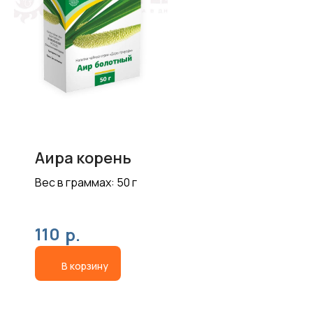
Аира корень
Вес в граммах: 50 г
110
р.
В корзину