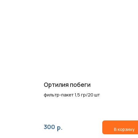
Ортилия побеги
фильтр-пакет 1,5 гр/20 шт
300
р.
В корзину