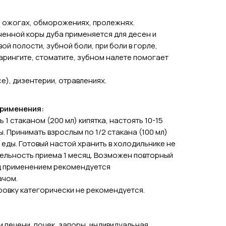
, ожогах, обморожениях, пролежнях.
ченной коры дуба применяется для десен и
ой полости, зубной боли, при боли в горле,
фарингите, стоматите, зубном налете помогает
е), дизентерии, отравлениях.
применения:
ть 1 стаканом (200 мл) кипятка, настоять 10-15
. Принимать взрослым по 1/2 стакана (100 мл)
я еды. Готовый настой хранить в холодильнике не
тельность приема 1 месяц. Возможен повторный
ед применением рекомендуется
ачом.
овку категорически не рекомендуется.
и печени, почек, запоры, индивидуальная