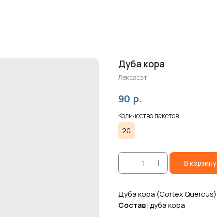
Дуба кора
Лекрасэт
р.
90
Количество пакетов
20
В корзину
Дуба кора (Cortex Quercus)
Состав:
дуба кора