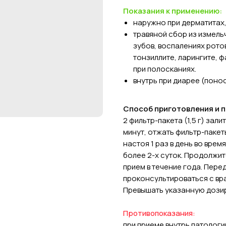
Показания к применению:
наружно при дерматитах
травяной сбор из измель
зубов, воспалениях ротов
тонзиллите, ларингите, 
при полосканиях.
внутрь при диарее (понос
Способ приготовления и 
2 фильтр-пакета (1,5 г) зали
минут, отжать фильтр-пакеты
настоя 1 раз в день во врем
более 2-х суток. Продолжи
прием в течение года. Пер
проконсультироваться с вр
Превышать указанную дозир
Противопоказания:
при приеме внутрь патологи