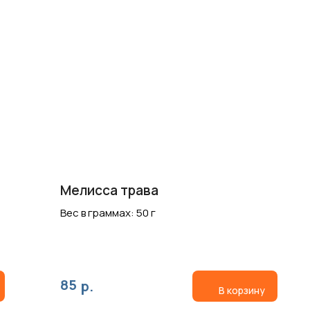
Мелисса трава
Вес в граммах: 50 г
85
р.
В корзину