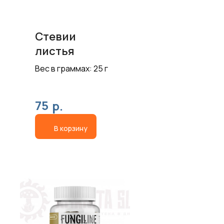
Стевии
листья
Вес в граммах: 25 г
75
р.
В корзину