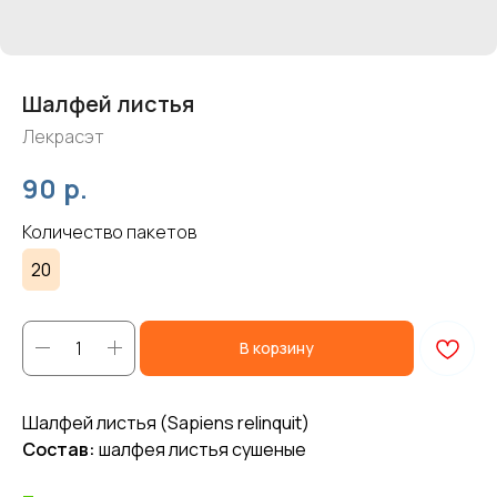
Шалфей листья
Лекрасэт
р.
90
Количество пакетов
20
В корзину
Шалфей листья (Sapiens relinquit)
Состав:
шалфея листья сушеные