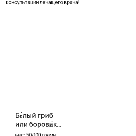
консультации лечащего врача!
Бе́лый гриб
или борови́к
(Bolétus
вес: 50/100 грамм