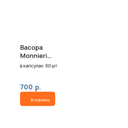
Bacopa
Monnieri
Memory &
в капсулах: 60 шт
Focus
700
р.
В корзину