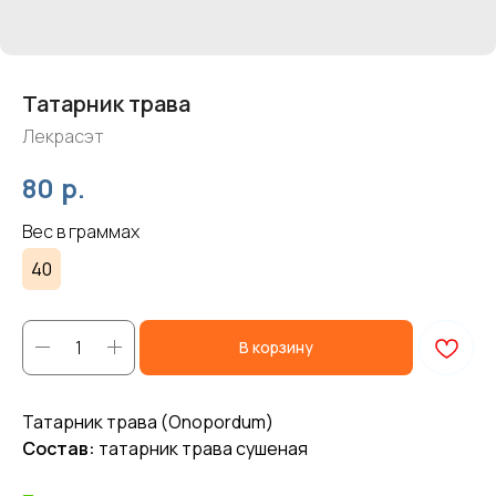
Татарник трава
Лекрасэт
р.
80
Вес в граммах
40
В корзину
Татарник трава (Onopordum)
Состав:
татарник трава сушеная