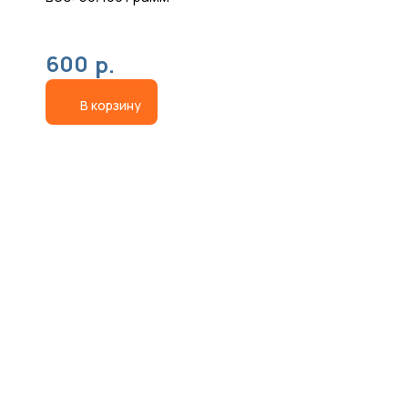
edúlis)
600
р.
В корзину