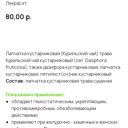
Лекрасэт
р.
80,00
В корзину
Лапчатка кустарниковая (Курильский чай) трава
Курильский чай кустарниковый (лат. Dasiphora
fruticosa), также дазифора кустарниковая, лапчатка
кустарниковая, пятилист(оч)ник кустарниковый
Состав:
лапчатка кустарниковая трава сушеная
Показания к применению:
обладает гемостатическим, укрепляющим,
противомикробным, обезболивающим
действиями;
применяют при желудочно - кишечных и женских