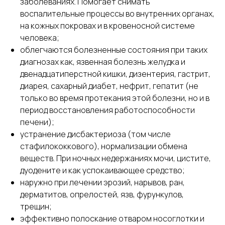
заболеваниях. Помогает снимать
воспалительные процессы во внутренних органах,
на кожных покровах и в кровеносной системе
человека;
облегчаются болезненные состояния при таких
диагнозах как, язвенная болезнь желудка и
двенадцатиперстной кишки, дизентерия, гастрит,
диарея, сахарный диабет, нефрит, гепатит (не
только во время протекания этой болезни, но и в
период восстановления работоспособности
печени);
устранение дисбактериоза (том числе
стафилококкового), нормализации обмена
веществ. При ночных недержаниях мочи, цистите,
дуодените и как успокаивающее средство;
наружно при лечении эрозий, нарывов, ран,
дерматитов, опрелостей, язв, фурункулов,
трещин;
эффективно полоскание отваром носоглотки и