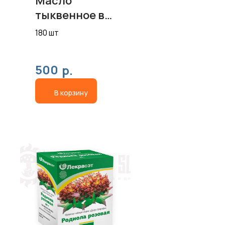
Масло
тыквенное в
капсулах
180 шт
500
р.
В корзину