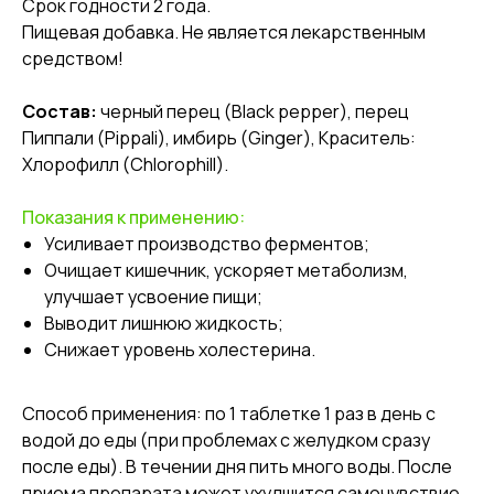
Срок годности 2 года.
Пищевая добавка. Не является лекарственным
средством!
Состав:
черный перец (Black pepper), перец
Пиппали (Pippali), имбирь (Ginger), Краситель:
Хлорофилл (Chlorophill).
Показания к применению:
Усиливает производство ферментов;
Очищает кишечник, ускоряет метаболизм,
улучшает усвоение пищи;
Выводит лишнюю жидкость;
Снижает уровень холестерина.
Способ применения
: по 1 таблетке 1 раз в день с
водой до еды (при проблемах с желудком сразу
после еды). В течении дня пить много воды. После
приема препарата может ухудшится самочувствие.