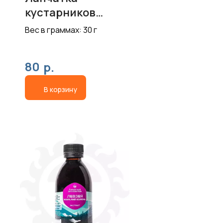
кустарникова
я
Вес в граммах: 30 г
80
р.
В корзину