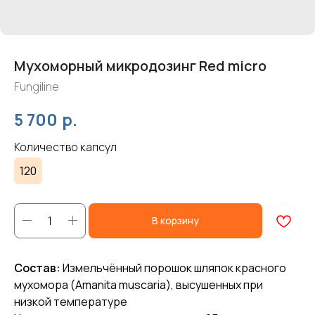
Мухоморный микродозинг Red micro
Fungiline
р.
5 700
Количество капсул
120
В корзину
Состав:
Измельчённый порошок шляпок красного
мухомора (Amanita muscaria), высушенных при
низкой температуре