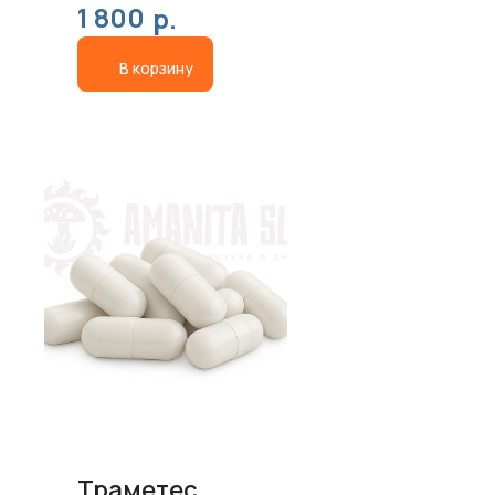
1 800
р.
В корзину
Траметес