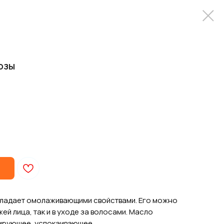
озы
бладает омолаживающими свойствами. Его можно
жей лица, так и в уходе за волосами. Масло
рирующее, успокаивающее,