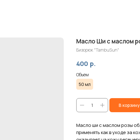
Масло Ши с маслом р
Бизорюк "TambuSun"
р.
400
Объем
50 мл
В корзину
Масло ши с маслом розы о
применять как в уходе за ко
оказывает на кожу регене