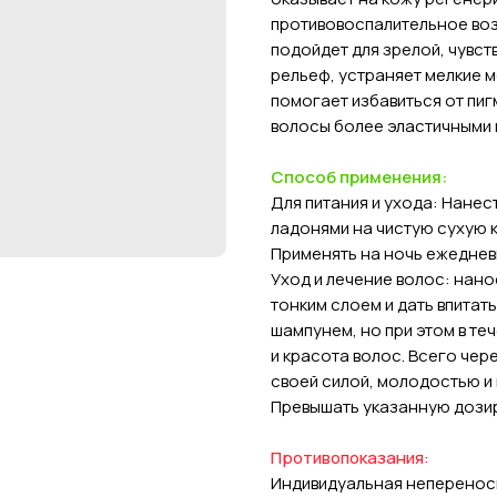
противовоспалительное воз
подойдет для зрелой, чувст
рельеф, устраняет мелкие 
помогает избавиться от пи
волосы более эластичными 
Способ применения:
Для питания и ухода:
Нанест
ладонями на чистую сухую к
Применять на ночь ежедне
Уход и лечение волос:
нанос
тонким слоем и дать впитат
шампунем, но при этом в те
и красота волос. Всего че
своей силой, молодостью и
Превышать указанную дозир
Противопоказания:
Индивидуальная неперенос