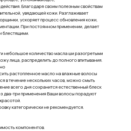
действия. Благодаря своим полезным свойствам
вительной, увядающей кожи. Разглаживает
морщинки, ускоряет процесс обновления кожи,
гментации. При постоянном применении, делает
и блестящими.
и небольшое количество масла ши разогретыми
ожу лица, распределить до полного впитывания.
вно
ить растопленное масло на влажные волосы
ься в течение нескольких часов, можно смыть
чение всего дня сохранится естественный блеск
рез два-три применения Ваши волосы порадуют
 красотой.
овку категорически не рекомендуется.
имость компонентов.