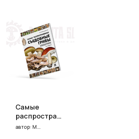
Самые
распростране
нные
автор: М.
съедобные
Вишневский