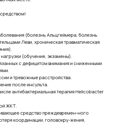
 средством!
болевания (болезнь Альцгеймера, болезнь
тельцами Леви, хроническая травматическая
ния).
нагрузки (обучение, экзамены).
вязанных с дефицитом внимания и сниженными
ями.
сии и тревожные расстройства.
ение после инсульта.
числе антибактериальная терапия Helicobacter
ой ЖКТ.
живающее средство преждевремен-ного
отеря координации, головокру-жения,