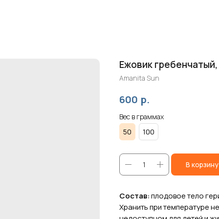
Ежовик гребенчатый,
Amanita Sun
р.
600
Вес в граммах
50
100
В корзину
Состав:
плодовое тело гер
Хранить при температуре не
недоступном для детей и жи