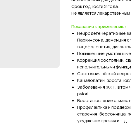
Срок годности 2 года.
Не является лекарственным
Показания к применению:
Нейродегенеративные за
Паркинсона, деменция с 
энцефалопатия, дизавтом
Повышенные умственные 
Коррекция состояний, с
исполнительными функци
Состояния лёгкой депрес
Каналопатии, восстановл
Заболевания ЖКТ, в том 
pylori.
Восстановление слизист
Профилактика и поддер
старения: бессонница, п
ухудшение зрения и т. д.