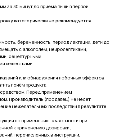
мм за 30 минут до приёма пищи в первой
ровку категорически не рекомендуется.
мость, беременность, период лактации, дети до
вмещать с алкоголем, нейролептиками,
ыми, рецептурными
ми веществами.
оказаний или обнаружения побочных эффектов
тить приём продукта.
 средством. Перед применением
чом. Производитель (продавец) не несёт
ление нежелательных последствий в результате
рукции по применению, в частности при
нной к применению дозировки;
заний, перечисленных в инструкции.