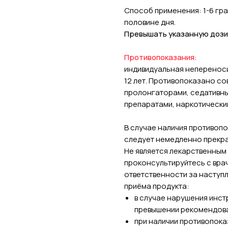
Способ применения: 1-6 гра
половине дня.
Превышать указанную дози
Противопоказания:
индивидуальная непереноси
12 лет. Противопоказано со
пролонгаторами, седативн
препаратами, наркотически
В случае наличия противоп
следует немедленно прекра
Не является лекарственным
проконсультируйтесь с вра
ответственности за наступ
приёма продукта:
в случае нарушения инст
превышении рекомендова
при наличии противопока