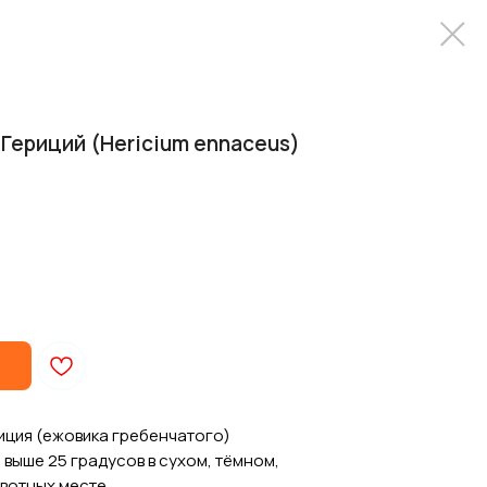
 Гериций (Hericium ennaceus)
иция (ежовика гребенчатого)
 выше 25 градусов в сухом, тёмном,
вотных месте.