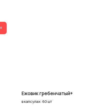
Я
Ежовик гребенчатый+
в капсулах: 60 шт