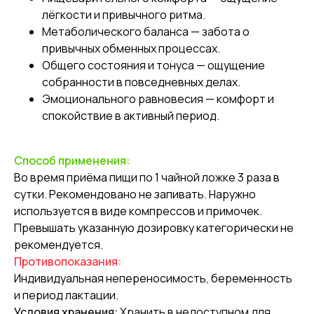
лёгкости и привычного ритма.
Метаболического баланса — забота о
привычных обменных процессах.
Общего состояния и тонуса — ощущение
собранности в повседневных делах.
Эмоционального равновесия — комфорт и
спокойствие в активный период.
Способ применения:
Во время приёма пищи по 1 чайной ложке 3 раза в
сутки. Рекомендовано не запивать. Наружно
используется в виде компрессов и примочек.
Превышать указанную дозировку категорически не
рекомендуется.
Противопоказания:
Индивидуальная непереносимость, беременность
и период лактации.
Условия хранения:
Хранить в недоступном для