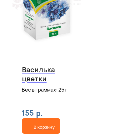
Василька
цветки
Вес в граммах: 25 г
155
р.
В корзину