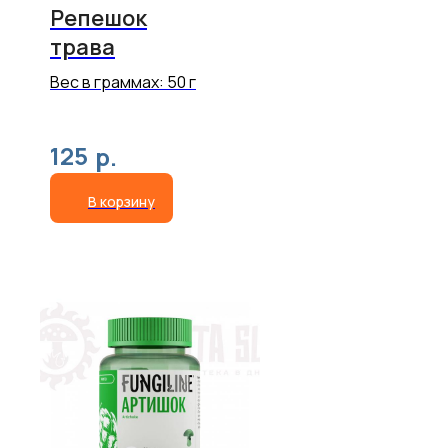
Репешок
трава
Вес в граммах: 50 г
125
р.
В корзину